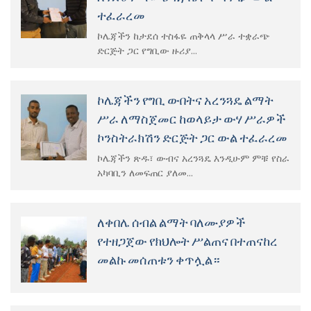
ተፈራረመ
ኮሌጃችን ከታደሰ ተስፋዬ ጠቅላላ ሥራ ተቋራጭ
ድርጅት ጋር የግቢው ዙሪያ...
ኮሌጃችን የግቢ ውበትና አረንጓዴ ልማት
ሥራ ለማስጀመር ከወላይታ ውሃ ሥራዎች
ኮንስትራክሽን ድርጅት ጋር ውል ተፈራረመ
ኮሌጃችን ጽዱ፣ ውብና አረንጓዴ እንዲሁም ምቹ የስራ
አካባቢን ለመፍጠር ያለመ...
ለቀበሌ ሰብል ልማት ባለሙያዎች
የተዘጋጀው የክህሎት ሥልጠና በተጠናከረ
መልኩ መሰጠቱን ቀጥሏል።