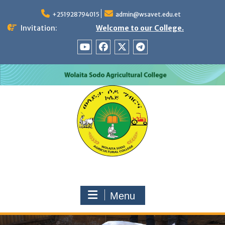
Skip
to
+251928794015
admin@wsavet.edu.et
content
Invitation:
Welcome to our College.
YTB
FB
TW
TG
Menu