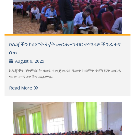
ኮሌጃችን ክረምት ት/ት መርሐ-ግብር ተማሪዎችን ፈተና
ሰጠ
August 6, 2025
ኮሌጃችን በትምህርት ዘመኑ የመጀመሪያ ዓመት ክረምት ትምህርት መርሐ-
ግብር ተማሪዎችን መልምሎ...
Read More