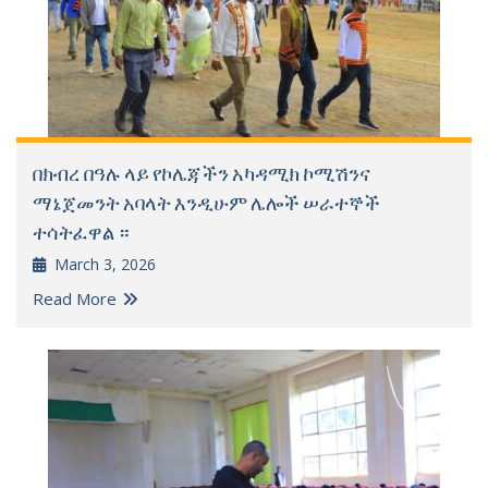
በክብረ በዓሉ ላይ የኮሌጃችን አካዳሚክ ኮሚሽንና
ማኔጀመንት አባላት እንዲሁም ሌሎች ሠራተኞች
ተሳትፈዋል ።
March 3, 2026
Read More