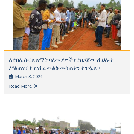
ለቀበሌ ሰብል ልማት ባለሙያዎች የተዘጋጀው የክህሎት
ሥልጠና በተጠናከረ መልኩ መሰጠቱን ቀጥሏል።
March 3, 2026
Read More