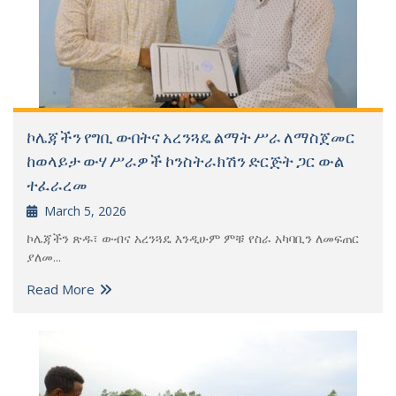
ኮሌጃችን የግቢ ውበትና አረንጓዴ ልማት ሥራ ለማስጀመር
ከወላይታ ውሃ ሥራዎች ኮንስትራክሽን ድርጅት ጋር ውል
ተፈራረመ
March 5, 2026
ኮሌጃችን ጽዱ፣ ውብና አረንጓዴ እንዲሁም ምቹ የስራ አካባቢን ለመፍጠር
ያለመ...
Read More