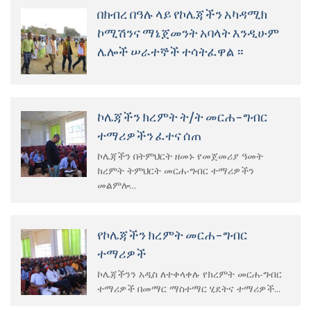
በክብረ በዓሉ ላይ የኮሌጃችን አካዳሚክ
ኮሚሽንና ማኔጀመንት አባላት እንዲሁም
ሌሎች ሠራተኞች ተሳትፈዋል ።
ኮሌጃችን ክረምት ት/ት መርሐ-ግብር
ተማሪዎችን ፈተና ሰጠ
ኮሌጃችን በትምህርት ዘመኑ የመጀመሪያ ዓመት
ክረምት ትምህርት መርሐ-ግብር ተማሪዎችን
መልምሎ...
የኮሌጃችን ክረምት መርሐ-ግብር
ተማሪዎች
ኮሌጃችንን አዲስ ለተቀላቀሉ የክረምት መርሐ-ግብር
ተማሪዎች በመማር ማስተማር ሂደትና ተማሪዎች...