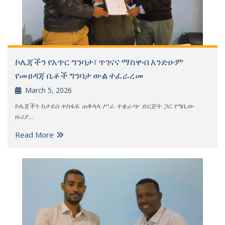
ኮሌጃችን የአጥር ግንባታ፣ ጥገናና ማስዋብ እንድሁም
የመፀዳጃ ቤቶች ግንባታ ውል ተፈራረመ
March 5, 2026
ኮሌጃችን ከታደሰ ተስፋዬ ጠቅላላ ሥራ ተቋራጭ ድርጅት ጋር የግቢው
ዙሪያ...
Read More