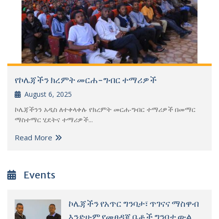
የኮሌጃችን ክረምት መርሐ-ግብር ተማሪዎች
August 6, 2025
ኮሌጃችንን አዲስ ለተቀላቀሉ የክረምት መርሐ-ግብር ተማሪዎች በመማር
ማስተማር ሂደትና ተማሪዎች...
Read More
Events
ኮሌጃችን የአጥር ግንባታ፣ ጥገናና ማስዋብ
እንድሁም የመፀዳጃ ቤቶች ግንባታ ውል