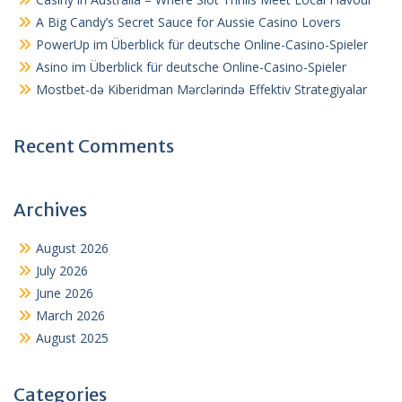
A Big Candy’s Secret Sauce for Aussie Casino Lovers
PowerUp im Überblick für deutsche Online-Casino-Spieler
Asino im Überblick für deutsche Online-Casino-Spieler
Mostbet-də Kiberidman Mərclərində Effektiv Strategiyalar
Recent Comments
Archives
August 2026
July 2026
June 2026
March 2026
August 2025
Categories